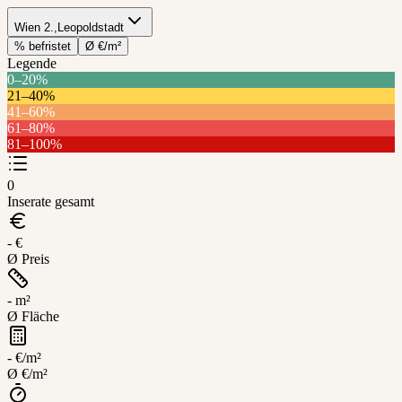
Wien 2.,Leopoldstadt
% befristet
Ø €/m²
Legende
0–20%
21–40%
41–60%
Wien
61–80%
2.,Leopoldstadt
81–100%
Leaflet
+
0
−
Inserate gesamt
- €
Ø Preis
- m²
Ø Fläche
- €/m²
Ø €/m²