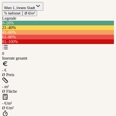
Wien 1.,Innere Stadt
% befristet
Ø €/m²
Legende
0–20%
21–40%
Wien
41–60%
1.,Innere
61–80%
Stadt
81–100%
Leaflet
+
0
−
Inserate gesamt
- €
Ø Preis
- m²
Ø Fläche
- €/m²
Ø €/m²