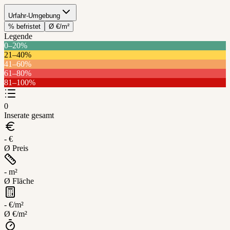
Urfahr-Umgebung
% befristet
Ø €/m²
Legende
0–20%
21–40%
Urfahr-
41–60%
Umgebung
61–80%
81–100%
Leaflet
+
0
−
Inserate gesamt
- €
Ø Preis
- m²
Ø Fläche
- €/m²
Ø €/m²