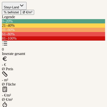
Steyr-Land
% befristet
Ø €/m²
Legende
0–20%
21–40%
41–60%
61–80%
Steyr-
81–100%
Leaflet
Land
+
0
−
Inserate gesamt
- €
Ø Preis
- m²
Ø Fläche
- €/m²
Ø €/m²