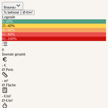
Braunau
% befristet
Ø €/m²
Legende
0–20%
21–40%
41–60%
61–80%
Braunau
81–100%
Leaflet
+
0
−
Inserate gesamt
- €
Ø Preis
- m²
Ø Fläche
- €/m²
Ø €/m²